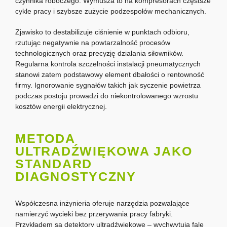
czynnika roboczego. Wymusza to na kompresorach częstsze
cykle pracy i szybsze zużycie podzespołów mechanicznych.
Zjawisko to destabilizuje ciśnienie w punktach odbioru,
rzutując negatywnie na powtarzalność procesów
technologicznych oraz precyzję działania siłowników.
Regularna kontrola szczelności instalacji pneumatycznych
stanowi zatem podstawowy element dbałości o rentowność
firmy. Ignorowanie sygnałów takich jak syczenie powietrza
podczas postoju prowadzi do niekontrolowanego wzrostu
kosztów energii elektrycznej.
METODA
ULTRADŹWIĘKOWA JAKO
STANDARD
DIAGNOSTYCZNY
Współczesna inżynieria oferuje narzędzia pozwalające
namierzyć wycieki bez przerywania pracy fabryki.
Przykładem są detektory ultradźwiękowe – wychwytują fale