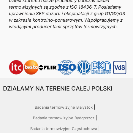
dzięki któremu nasze procedury podczas badań
termowizyjnych są zgodne z ISO 18436-7. Posiadamy
uprawnienia SEP dozoru i eksploatacji z grup G1/G2/G3
w zakresie kontrolno-pomiarowym. Współpracujemy z
wiodącymi producentami sprzętów termowizyjnych.
DZIAŁAMY NA TERENIE CAŁEJ POLSKI
Badania termowizyjne Białystok
Badania termowizyjne Bydgoszcz
Badania termowizyjne Częstochowa